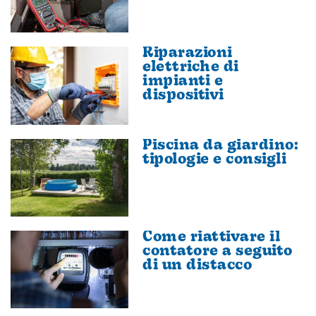
Riparazioni
elettriche di
impianti e
dispositivi
Piscina da giardino:
tipologie e consigli
Come riattivare il
contatore a seguito
di un distacco