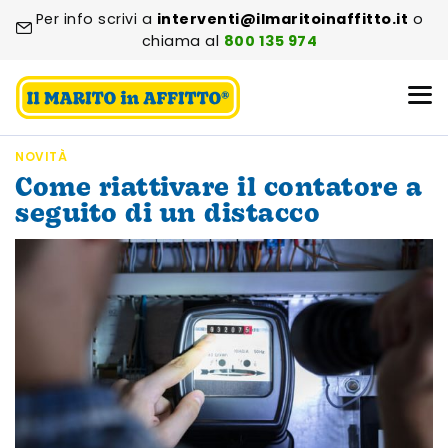
Per info scrivi a
interventi@ilmaritoinaffitto.it
o
chiama al
800 135 974
NOVITÀ
Come riattivare il contatore a
seguito di un distacco