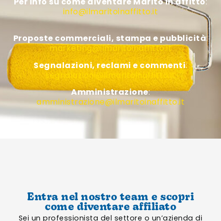
Per info su come diventare Marito in affitto
:
info@ilmaritoinaffitto.it
Proposte commerciali, stampa e pubblicità
:
marketing@ilmaritoinaffitto.it
Segnalazioni, reclami e commenti
:
segnalazioni@ilmaritoinaffitto.it
Amministrazione
:
amministrazione@ilmaritoinaffitto.it
Entra nel nostro team e scopri
come diventare affiliato
Sei un professionista del settore o un’azienda di