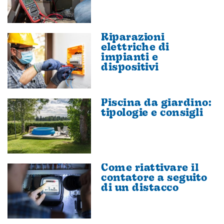
Riparazioni
elettriche di
impianti e
dispositivi
Piscina da giardino:
tipologie e consigli
Come riattivare il
contatore a seguito
di un distacco