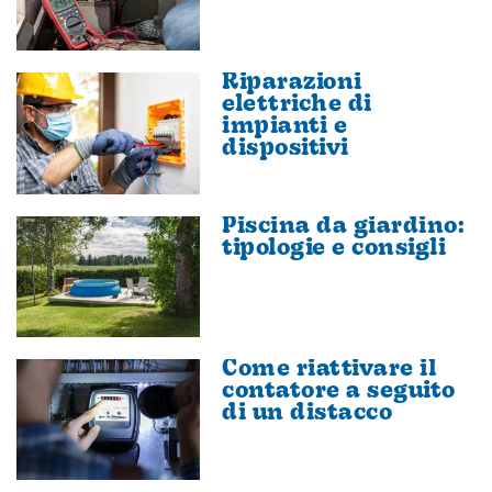
Riparazioni
elettriche di
impianti e
dispositivi
Piscina da giardino:
tipologie e consigli
Come riattivare il
contatore a seguito
di un distacco