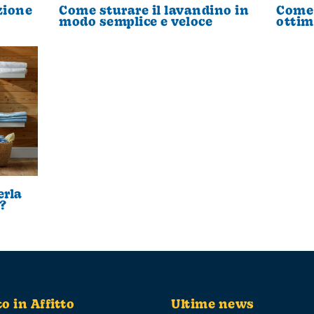
zione
Come sturare il lavandino in
Come 
modo semplice e veloce
ottim
erla
?
to in Affitto
Ultime news