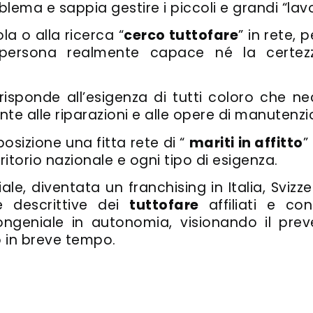
oblema e sappia gestire i piccoli e grandi “lavo
la o alla ricerca “
cerco tuttofare
” in rete, 
persona realmente capace né la certezz
 risponde all’esigenza di tutti coloro che n
onte alle riparazioni e alle opere di manuten
posizione una fitta rete di “
mariti in affitto
”
itorio nazionale e ogni tipo di esigenza.
ale, diventata un franchising in Italia, Sviz
e descrittive dei
tuttofare
affiliati e con
ongeniale in autonomia, visionando il pre
 in breve tempo.