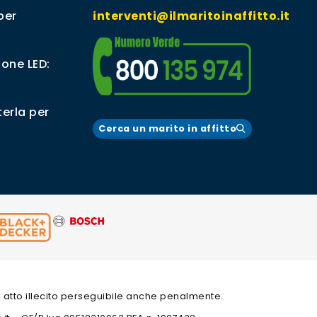
per
interventi@ilmaritoinaffitto.it
ione LED:
erla per
Cerca un marito in affitto
 un atto illecito perseguibile anche penalmente.