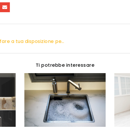
Marito in Affitto, un tuttofare a tua disposizione per i lavoretti da fare in casa
Ti potrebbe interessare