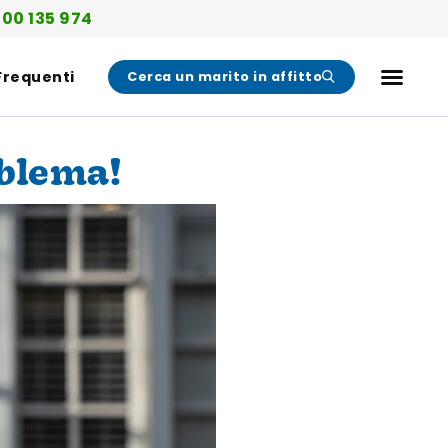
00 135 974
Frequenti
Cerca un marito in affitto
oblema!