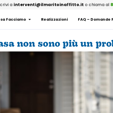
scrivi a
interventi@ilmaritoinaffitto.it
o chiama al
8
sa Facciamo
Realizzazioni
FAQ – Domande 
 casa non sono più un pr