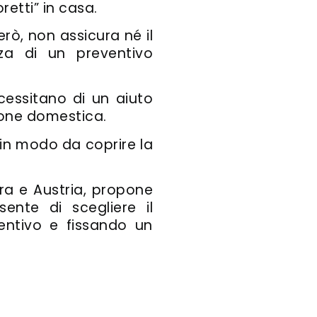
retti” in casa.
però, non assicura né il
a di un preventivo
ecessitano di un aiuto
zione domestica.
 in modo da coprire la
zera e Austria, propone
sente di scegliere il
ventivo e fissando un