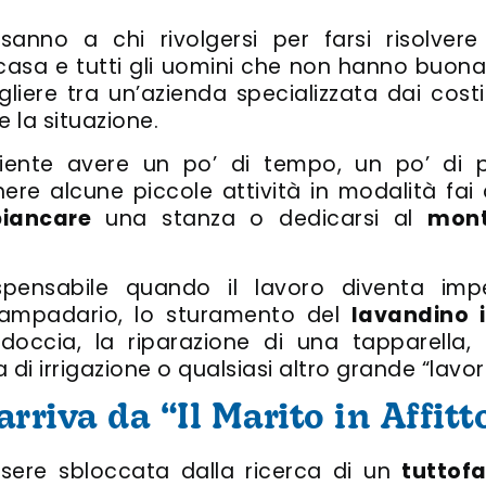
nno a chi rivolgersi per farsi risolvere
casa e tutti gli uomini che non hanno buon
liere tra un’azienda specializzata dai costi
e la situazione.
iente avere un po’ di tempo, un po’ di 
ere alcune piccole attività in modalità fai
iancare
una stanza o dedicarsi al
mont
ispensabile quando il lavoro diventa im
n lampadario, lo sturamento del
lavandino 
doccia, la riparazione di una tapparella,
 di irrigazione o qualsiasi altro grande “lavor
rriva da “Il Marito in Affitt
ssere sbloccata dalla ricerca di un
tuttofa