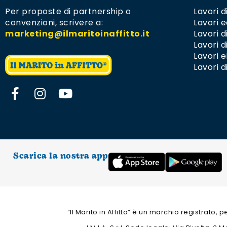
Per proposte di partnership o
Lavori d
convenzioni,
scrivere a:
Lavori e
marketing@ilmaritoinaffitto.it
Lavori 
Lavori d
Lavori el
Lavori d
Scarica la nostra app
“Il Marito in Affitto” è un marchio registrato,