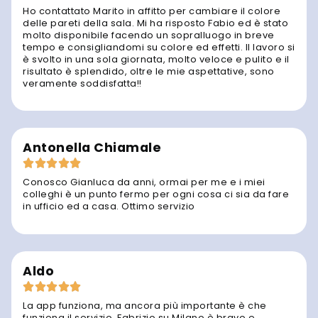
Ho contattato Marito in affitto per cambiare il colore
delle pareti della sala. Mi ha risposto Fabio ed è stato
molto disponibile facendo un sopralluogo in breve
tempo e consigliandomi su colore ed effetti. Il lavoro si
è svolto in una sola giornata, molto veloce e pulito e il
risultato è splendido, oltre le mie aspettative, sono
veramente soddisfatta!!
Antonella Chiamale
Conosco Gianluca da anni, ormai per me e i miei
colleghi è un punto fermo per ogni cosa ci sia da fare
in ufficio ed a casa. Ottimo servizio
Aldo
La app funziona, ma ancora più importante è che
funziona il servizio. Fabrizio su Milano è bravo e