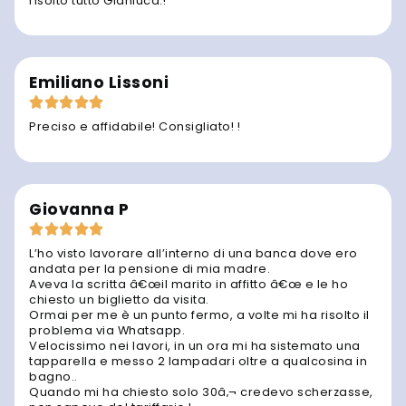
risolto tutto Gianluca.!
Emiliano Lissoni
Preciso e affidabile! Consigliato! !
Giovanna P
L’ho visto lavorare all’interno di una banca dove ero
andata per la pensione di mia madre.
Aveva la scritta â€œil marito in affitto â€œ e le ho
chiesto un biglietto da visita.
Ormai per me è un punto fermo, a volte mi ha risolto il
problema via Whatsapp.
Velocissimo nei lavori, in un ora mi ha sistemato una
tapparella e messo 2 lampadari oltre a qualcosina in
bagno..
Quando mi ha chiesto solo 30â‚¬ credevo scherzasse,