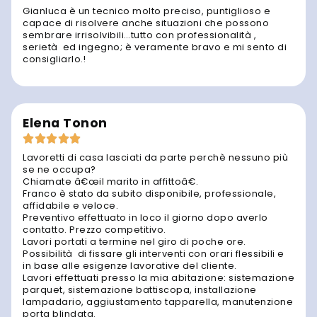
Gianluca è un tecnico molto preciso, puntiglioso e
capace di risolvere anche situazioni che possono
sembrare irrisolvibili…tutto con professionalità ,
serietà ed ingegno; è veramente bravo e mi sento di
consigliarlo.!
Elena Tonon
Lavoretti di casa lasciati da parte perchè nessuno più
se ne occupa?
Chiamate â€œil marito in affittoâ€.
Franco è stato da subito disponibile, professionale,
affidabile e veloce.
Preventivo effettuato in loco il giorno dopo averlo
contatto. Prezzo competitivo.
Lavori portati a termine nel giro di poche ore.
Possibilità di fissare gli interventi con orari flessibili e
in base alle esigenze lavorative del cliente.
Lavori effettuati presso la mia abitazione: sistemazione
parquet, sistemazione battiscopa, installazione
lampadario, aggiustamento tapparella, manutenzione
porta blindata.