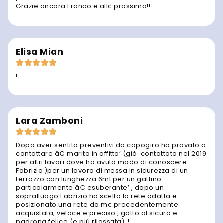
Grazie ancora Franco e alla prossima!!
Elisa Mian
!
Lara Zamboni
Dopo aver sentito preventivi da capogiro ho provato a
contattare â€˜marito in affitto’ (già contattato nel 2019
per altri lavori dove ho avuto modo di conoscere
Fabrizio )per un lavoro di messa in sicurezza di un
terrazzo con lunghezza 6mt per un gattino
particolarmente â€˜esuberante’ , dopo un
sopralluogo Fabrizio ha scelto la rete adatta e
posizionato una rete da me precedentemente
acquistata, veloce e preciso , gatto al sicuro e
padrona felice (e più rilassata)..!