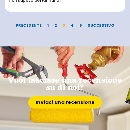
non sapevo del tariffario !
PRECEDENTE
1
2
3
4
5
SUCCESSIVO
Vuoi lasciare una recensione
su di noi?
Inviaci una recensione