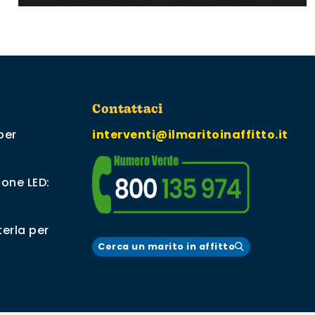
Contattaci
per
interventi@ilmaritoinaffitto.it
ione LED:
erla per
Cerca un marito in affitto