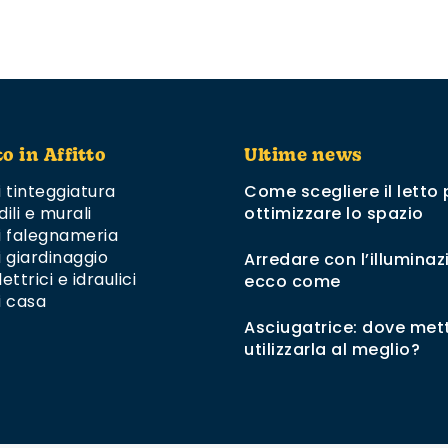
to in Affitto
Ultime news
i tinteggiatura
Come scegliere il letto 
dili e murali
ottimizzare lo spazio
di falegnameria
i giardinaggio
Arredare con l’illuminaz
ettrici e idraulici
ecco come
i casa
Asciugatrice: dove mett
utilizzarla al meglio?