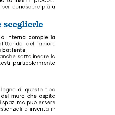
 tantissimi prodotti
re per conoscere più a
 sceglierle
a
o interna compie la
ofittando del minore
a battente.
ò anche sottolineare la
esti particolarmente
legno di questo tipo
o del muro che ospita
ti spazi ma può essere
senziali e inserita in