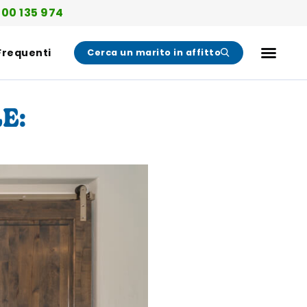
00 135 974
Frequenti
Cerca un marito in affitto
E: