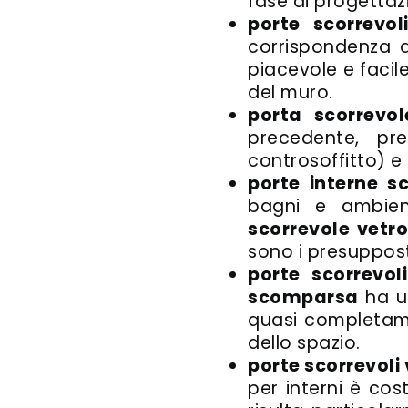
fase di progettaz
porte scorrevo
corrispondenza d
piacevole e facile
del muro.
porta scorrevo
precedente, pr
controsoffitto) e 
porte interne sc
bagni e ambient
scorrevole vetr
sono i presupposti
porte scorrevo
scomparsa
ha un
quasi completame
dello spazio.
porte scorrevoli
per interni è cos