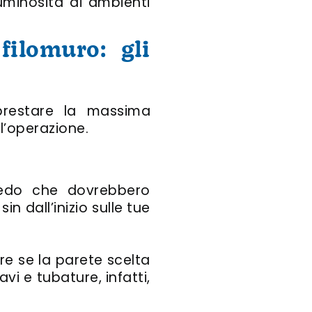
luminosità di ambienti
filomuro: gli
prestare la massima
l’operazione.
redo che dovrebbero
in dall’inizio sulle tue
e se la parete scelta
i e tubature, infatti,