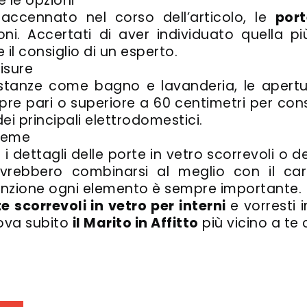
e le opzioni
cennato nel corso dell’articolo, le
port
ioni. Accertati di aver individuato quella 
 il consiglio di un esperto.
isure
 stanze come bagno e lavanderia, le apert
e pari o superiore a 60 centimetri per consen
i principali elettrodomestici.
sieme
 e i dettagli delle porte in vetro scorrevoli o d
rebbero combinarsi al meglio con il cara
enzione ogni elemento è sempre importante.
e scorrevoli in vetro per interni
e vorresti 
ova subito
il Marito in Affitto
più vicino a te