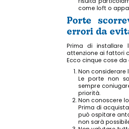
risulta particola
come loft o appart
Porte scorre
errori da evi
Prima di installar
attenzione ai fattori
Ecco cinque cose da 
Non considerare l
Le porte non so
sempre coniugare st
priorità.
Non conoscere lo
Prima di acquist
può ospitare anta
non sarà possibil