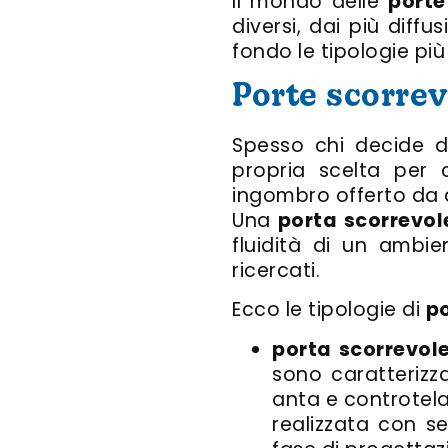
Il mondo delle
porte
diversi, dai più diff
fondo le tipologie più
Porte scorrev
Spesso chi decide d
propria scelta per 
ingombro offerto da q
Una
porta scorrevol
fluidità di un ambi
ricercati.
Ecco le tipologie di
po
porta scorrevol
sono caratterizz
anta e controtela
realizzata con se