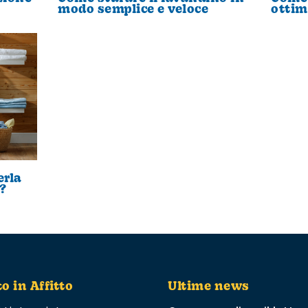
modo semplice e veloce
ottim
erla
?
to in Affitto
Ultime news