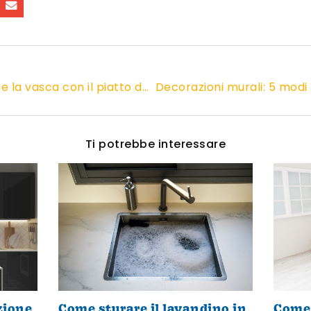
Restyling bagno: sostituire la vasca con il piatto doccia
Ti potrebbe interessare
zione
Come sturare il lavandino in
Come 