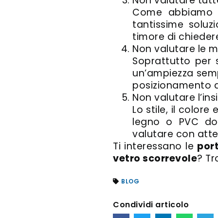
Non valutare tutt
Come abbiamo ac
tantissime soluz
timore di chiedere
Non valutare le m
Soprattutto per
un’ampiezza sempr
posizionamento de
Non valutare l’in
Lo stile, il colore
legno o PVC dov
valutare con att
Ti interessano le
port
vetro scorrevole
? Tr
BLOG
Condividi articolo