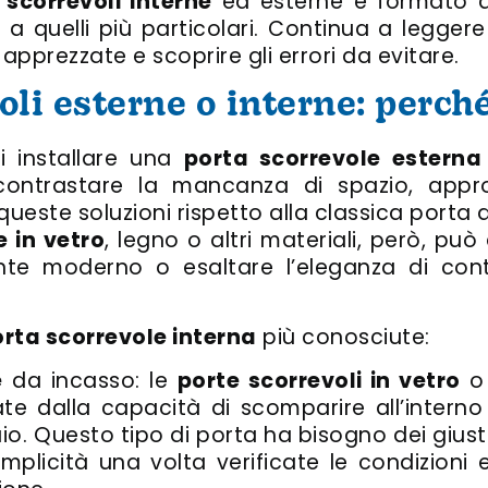
 scorrevoli interne
ed esterne è formato da
usi a quelli più particolari. Continua a legge
 apprezzate e scoprire gli errori da evitare.
oli esterne o interne: perché
i installare una
porta scorrevole estern
contrastare la mancanza di spazio, appr
ueste soluzioni rispetto alla classica porta 
e in vetro
, legno o altri materiali, però, pu
ente moderno o esaltare l’eleganza di cont
rta scorrevole interna
più conosciute:
e
da incasso: le
porte scorrevoli in vetro
o 
ate dalla capacità di scomparire all’intern
io. Questo tipo di porta ha bisogno dei gius
mplicità una volta verificate le condizioni es