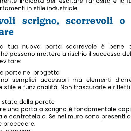
rmente indicata per esaltare l’ariosità e la 
amenti in stile industriale.
voli scrigno, scorrevoli o 
tare
e la tua nuova porta scorrevole è bene 
 che possono mettere a rischio il successo del
evitare:
e porte nel progetto
no semplici accessori ma elementi d’ar
ile e funzionalità. Non trascurarle e rifletti s
 stato della parete
are una porta a scrigno è fondamentale capir
 e controtelaio. Se nel muro sono presenti cav
e procedere.