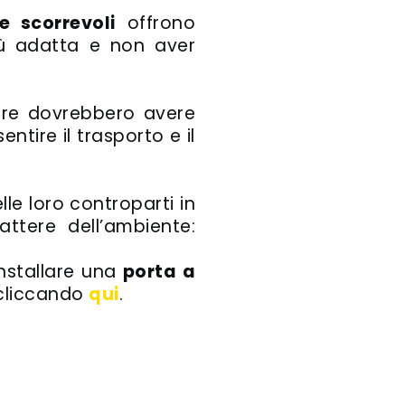
e scorrevoli
offrono
più adatta e non aver
ure dovrebbero avere
tire il trasporto e il
elle loro controparti in
ttere dell’ambiente:
installare una
porta a
 cliccando
qui
.