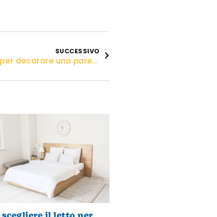
SUCCESSIVO
Decorazioni murali: 5 modi per decorare una parete
scegliere il letto per