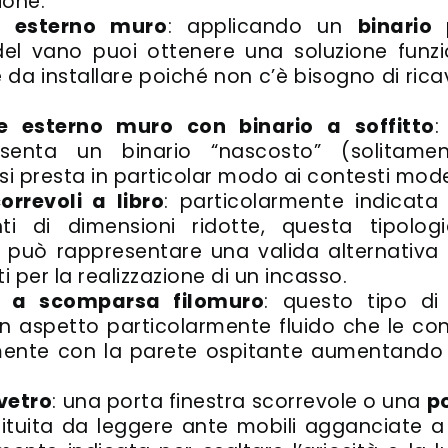
ione.
li esterno muro
: applicando un
binario
el vano puoi ottenere una soluzione funzi
 da installare poiché non c’è bisogno di rica
le esterno muro con binario a soffitto
:
esenta un binario “nascosto” (solitame
si presta in particolar modo ai contesti moder
orrevoli a libro
: particolarmente indicata
i di dimensioni ridotte, questa tipolo
o
può rappresentare una valida alternativa n
 per la realizzazione di un incasso.
li a scomparsa filomuro
: questo tipo d
 aspetto particolarmente fluido che le con
nte con la parete ospitante aumentando il
 vetro
: una porta finestra scorrevole o una
p
tituita da leggere ante mobili agganciate a