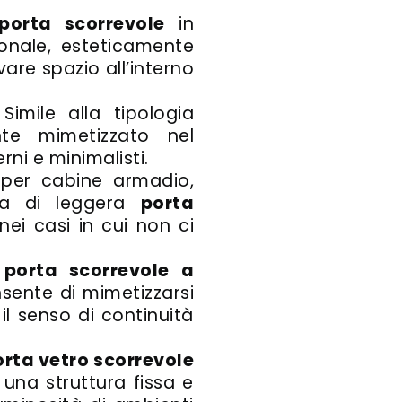
 porta scorrevole
in
onale, esteticamente
vare spazio all’interno
 Simile alla tipologia
nte mimetizzato nel
ni e minimalisti.
 per cabine armadio,
gia di leggera
porta
ei casi in cui non ci
i
porta scorrevole a
sente di mimetizzarsi
 senso di continuità
orta vetro scorrevole
 una struttura fissa e