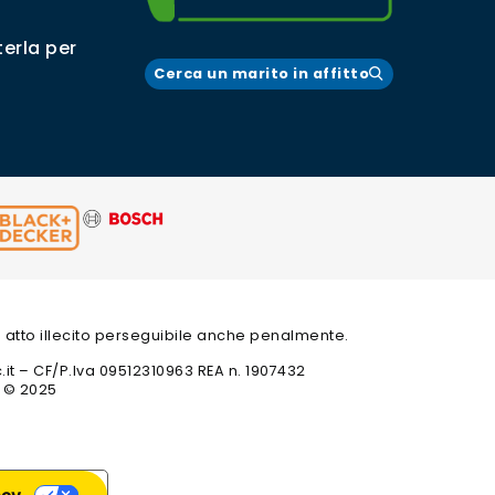
erla per
Cerca un marito in affitto
 un atto illecito perseguibile anche penalmente.
c.it – CF/P.Iva 09512310963 REA n. 1907432
t © 2025
acy