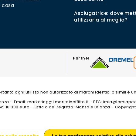
i casa
Asciugatrice: dove mett
utilizzarla al meglio?
Partner
 pertanto ogni utilizzo non autorizzato di marchi identici o simili è
 3 Monza – Email: marketing@ilmaritoinaffitto.it – PEC: imia@lamiape
c. 10.000 euro – Ufficio del registro: Monza e Brianza – Copyrigh
a sulla raccolta
Le tue preferenze relative alla priv