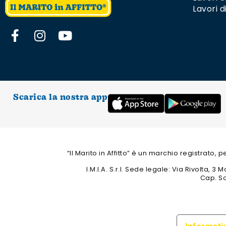
Lavori d
Scarica la nostra app
“Il Marito in Affitto” è un marchio registrato,
I.M.I.A. S.r.l. Sede legale: Via Rivolta,
Cap. So
Informativ