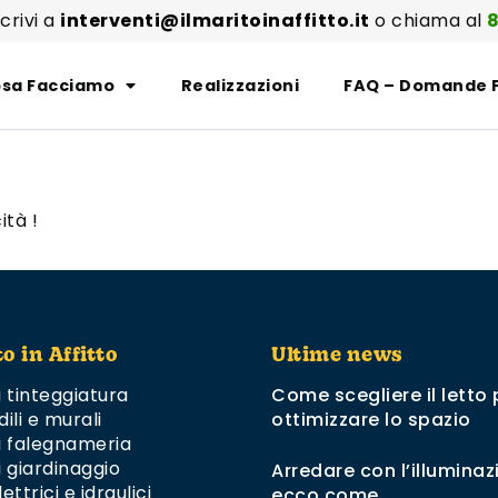
scrivi a
interventi@ilmaritoinaffitto.it
o chiama al
8
sa Facciamo
Realizzazioni
FAQ – Domande 
ità !
to in Affitto
Ultime news
i tinteggiatura
Come scegliere il letto 
dili e murali
ottimizzare lo spazio
di falegnameria
i giardinaggio
Arredare con l’illuminaz
ettrici e idraulici
ecco come