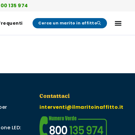
00 135 974
Frequenti
Cerca un marito in affitto
Contattaci
per
interventi@ilmaritoinaffitto.it
ione LED: