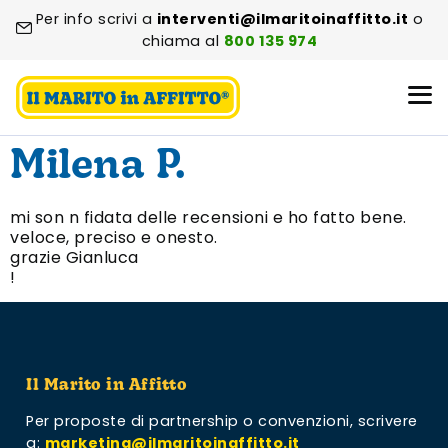
Per info scrivi a
interventi@ilmaritoinaffitto.it
o
chiama al
800 135 974
Milena P.
mi son n fidata delle recensioni e ho fatto bene.
veloce, preciso e onesto.
grazie Gianluca
!
Il Marito in Affitto
Per proposte di partnership o convenzioni,
scrivere
a:
marketing@ilmaritoinaffitto.it