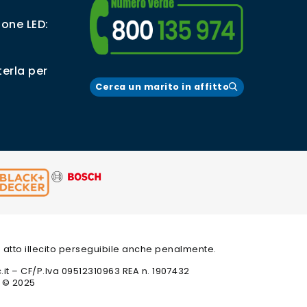
ione LED:
erla per
Cerca un marito in affitto
 un atto illecito perseguibile anche penalmente.
c.it – CF/P.Iva 09512310963 REA n. 1907432
t © 2025