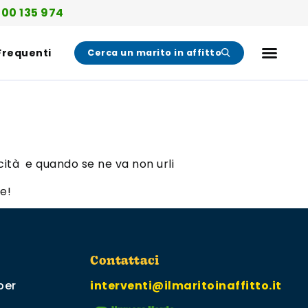
00 135 974
Frequenti
Cerca un marito in affitto
cità e quando se ne va non urli
ne!
Contattaci
per
interventi@ilmaritoinaffitto.it