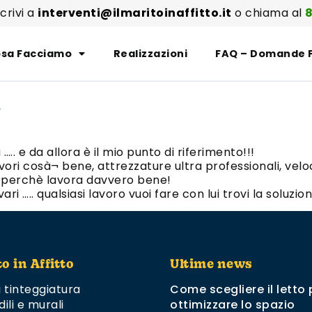
scrivi a
interventi@ilmaritoinaffitto.it
o chiama al
8
sa Facciamo
Realizzazioni
FAQ – Domande 
i
.. e da allora è il mio punto di riferimento!!!
ori cosà¬ bene, attrezzature ultra professionali, velo
 perchè lavora davvero bene!
ari ….. qualsiasi lavoro vuoi fare con lui trovi la soluzio
to in Affitto
Ultime news
i tinteggiatura
Come scegliere il letto 
dili e murali
ottimizzare lo spazio