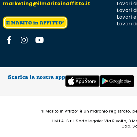
marketing@ilmaritoinaffitto.it
Lavori 
Lavori d
Lavori el
Lavori d
Scarica la nostra app
“Il Marito in Affitto” è un marchio registrato,
I.M.I.A. S.r.l. Sede legale: Via Rivolta,
Cap. So