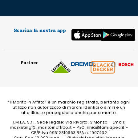
Scarica la nostra app
Partner
“Il Marito in Affitto” è un marchio registrato, pertanto ogni
utilizzo non autorizzato di marchi identici o simili è un
atto illecito perseguibile anche penalmente.
I.M.I.A. S.r.l. Sede legale: Via Rivolta, 3 Monza – Email:
marketing@ilmaritoinaffitto.it – PEC: imia@lamiapec.it –
CF/P.Iva 09512310963 REA n. 1907432
Cap. Soc. 10.000 euro – Ufficio del registro: Monza e