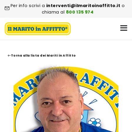
Per info scrivi a
interventi@ilmaritoinaffitto.it
o
chiama al
800 135 974
Torna alla lista dei Mariti in Affitto