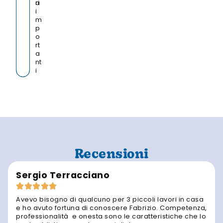
a
ri
i
m
p
o
rt
a
nt
i
Recensioni
Sergio Terracciano
Avevo bisogno di qualcuno per 3 piccoli lavori in casa
e ho avuto fortuna di conoscere Fabrizio. Competenza,
professionalità e onesta sono le caratteristiche che lo