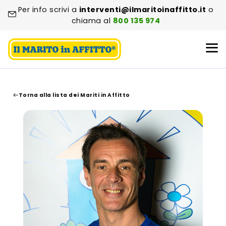
Per info scrivi a
interventi@ilmaritoinaffitto.it
o
chiama al
800 135 974
Torna alla lista dei Mariti in Affitto