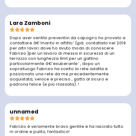
Lara Zamboni
Dopo aver sentito preventivi da capogiro ho provato a
contattare â€˜marito in affitto’ (già contattato nel 2019
per altri lavori dove ho avuto modo di conoscere
Fabrizio )per un lavoro di messa in sicurezza di un
terrazzo con lunghezza 6mt per un gattino
particolarmente â€˜esuberante’ , dopo un
sopralluogo Fabrizio ha scelto la rete adatta e
posizionato una rete da me precedentemente
acquistata, veloce e preciso , gatto al sicuro e
padrona felice (e più rilassata)..!
unnamed
Fabrizio è veramente bravo gentile e ha lasciato tutto
in ordine e pulito, fantastico!