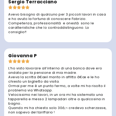
Sergio Terracciano
Avevo bisogno di qualcuno per 3 piccoli lavori in casa
e ho avuto la fortuna di conoscere Fabrizio.
Competenza, professionalità e onestà sono le
caratteristiche che lo contraddistinguono. Lo
consiglio!!
Giovanna P
L’ho visto lavorare all’interno di una banca dove ero
andata per la pensione di mia madre.
Aveva la scritta â€œil marito in affitto â€œ e le ho
chiesto un biglietto da visita.
Ormai per me è un punto fermo, a volte mi ha risolto il
problema via Whatsapp.
Velocissimo nei lavori, in un ora mi ha sistemato una
tapparella e messo 2 lampadari oltre a qualcosina in
bagno..
Quando mi ha chiesto solo 30â‚¬ credevo scherzasse,
non sapevo del tariffario !