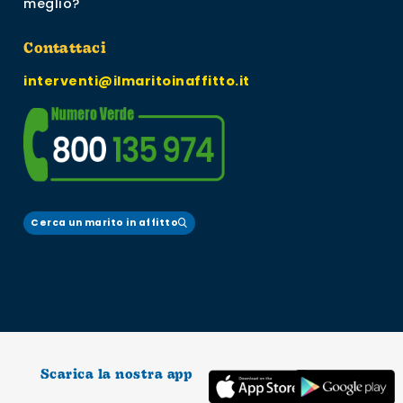
meglio?
Contattaci
interventi@ilmaritoinaffitto.it
Cerca un marito in affitto
Scarica la nostra app