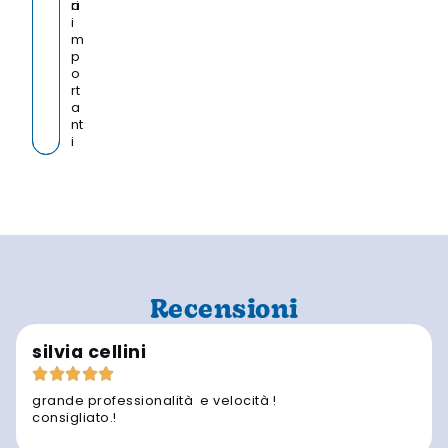
a
ri
i
m
p
o
rt
a
nt
i
Recensioni
silvia cellini
grande professionalità e velocità !
consigliato.!