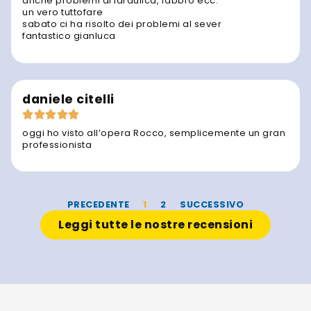
anche problemi di idraulica, fabbro ecc.
un vero tuttofare
sabato ci ha risolto dei problemi al sever
fantastico gianluca
daniele citelli
oggi ho visto all’opera Rocco, semplicemente un gran
professionista
PRECEDENTE
1
2
SUCCESSIVO
Leggi tutte le nostre recensioni