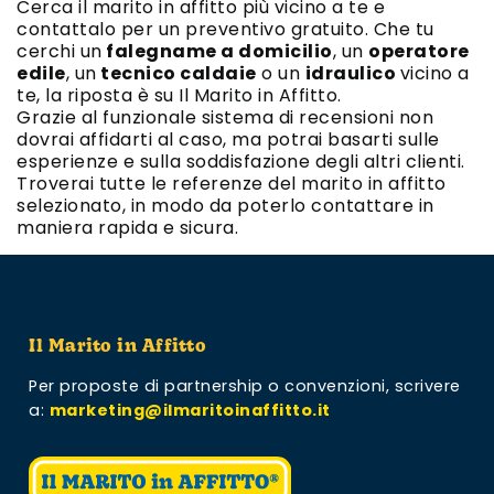
Cerca il marito in affitto più vicino a te e
contattalo per un preventivo gratuito. Che tu
cerchi un
falegname a domicilio
, un
operatore
edile
, un
tecnico caldaie
o un
idraulico
vicino a
te, la riposta è su Il Marito in Affitto.
Grazie al funzionale sistema di recensioni non
dovrai affidarti al caso, ma potrai basarti sulle
esperienze e sulla soddisfazione degli altri clienti.
Troverai tutte le referenze del marito in affitto
selezionato, in modo da poterlo contattare in
maniera rapida e sicura.
Il Marito in Affitto
Per proposte di partnership o convenzioni,
scrivere
a:
marketing@ilmaritoinaffitto.it