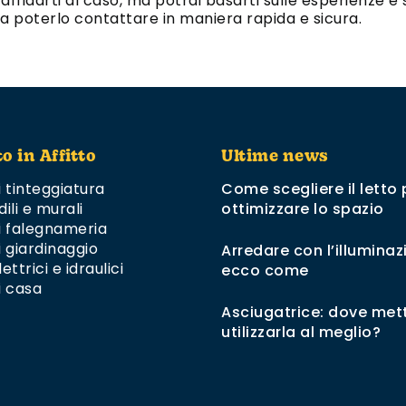
ffidarti al caso, ma potrai basarti sulle esperienze e su
da poterlo contattare in maniera rapida e sicura.
to in Affitto
Ultime news
i tinteggiatura
Come scegliere il letto 
dili e murali
ottimizzare lo spazio
di falegnameria
i giardinaggio
Arredare con l’illuminaz
ettrici e idraulici
ecco come
i casa
Asciugatrice: dove mett
utilizzarla al meglio?