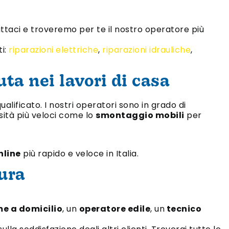
ntattaci e troveremo per te il nostro operatore più
i:
riparazioni elettriche
,
riparazioni idrauliche
,
uta nei lavori di casa
ualificato. I nostri operatori sono in grado di
ssità più veloci come lo
smontaggio mobili
per
nline
più rapido e veloce in Italia.
cura
e a domicilio
, un
operatore edile
, un
tecnico