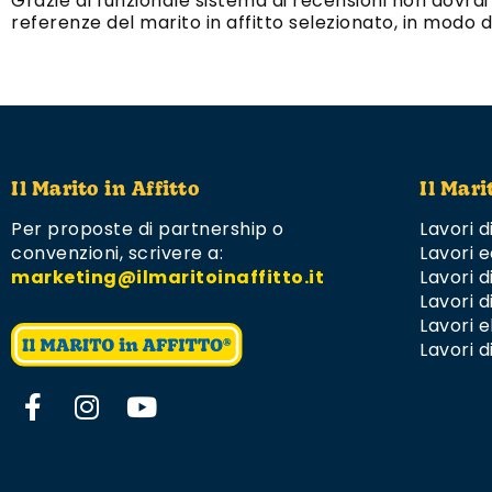
Grazie al funzionale sistema di recensioni non dovrai a
referenze del marito in affitto selezionato, in modo 
Il Marito in Affitto
Il Mari
Per proposte di partnership o
Lavori d
convenzioni,
scrivere a:
Lavori e
marketing@ilmaritoinaffitto.it
Lavori 
Lavori d
Lavori el
Lavori d