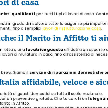
vori di casa
nisti qualificati
per tutti i tipi di lavori di casa. Co
i in grado di risolvere tutte le esigenze più impellent
amenti, fino a semplici
lavori di ristrutturazione casa
.
he: il Marito in Affitto ti ai
a
rotta o una
lavatrice guasta
affidati a un esperto q
i lavori di muratura in casa, fino all’assistenza di nece
 brevi. Siamo il
servizio di riparazioni domestiche o
talia affidabile, veloce e si
rietà di guasti domestici su tutto il suolo nazionale.
o per un preventivo gratuito. Che tu cerchi un
falegnam
Marito in Affitto.