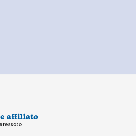
 affiliato
nteressato