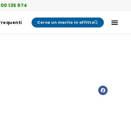
00 135 974
Frequenti
Cerca un marito in affitto