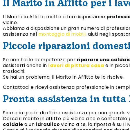
Il Marito in Affitto per i la
Il Marito in Affitto mette a tua disposizione
professio
vicino.
Abbiamo a disposizione un gran numero di professionist
assistenza nel
montaggio di mobili
, aiuti negli spost
Piccole riparazioni domestic
Se non hai le competenze per
riparare una caldai
assisterti anche in
lavori di pittura casa
e in piccol
traslochi.
Se hai un problema, il Marito in Affitto te lo risolve.
Contattaci e ricevi assistenza professionale in tempi
Pronta assistenza in tutta I
Siamo in grado di offrire assistenza per una grande va
Cerca il marito in affitto più vicino a te e contattal
caldaie
o un
idraulico
vicino a te, la riposta è su Il 