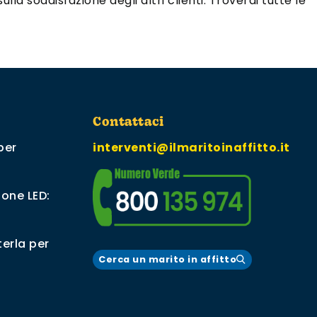
lla soddisfazione degli altri clienti. Troverai tutte le
Contattaci
per
interventi@ilmaritoinaffitto.it
ione LED:
erla per
Cerca un marito in affitto