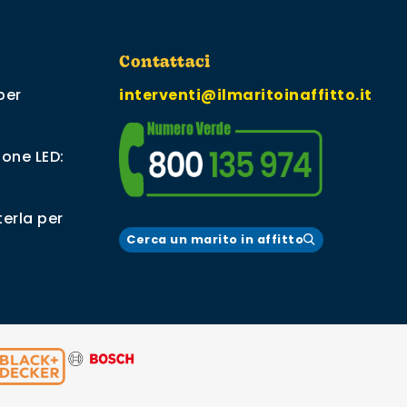
Contattaci
per
interventi@ilmaritoinaffitto.it
ione LED:
erla per
Cerca un marito in affitto