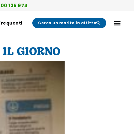
00 135 974
Frequenti
Cerca un marito in affitto
 IL GIORNO