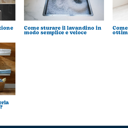
zione
Come sturare il lavandino in
Come 
modo semplice e veloce
ottim
erla
?