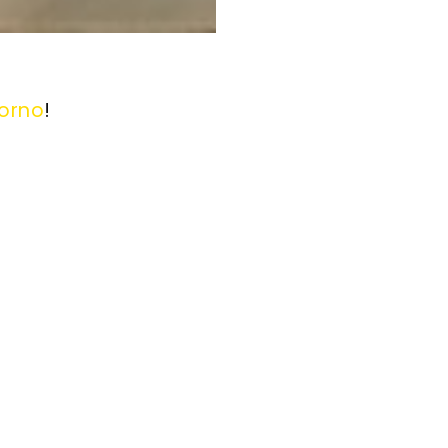
iorno
!