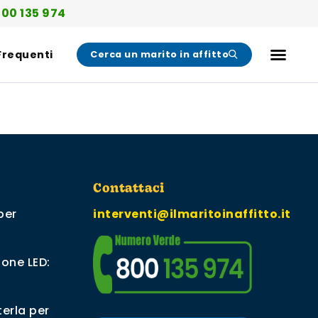
00 135 974
Frequenti
Cerca un marito in affitto
Contattaci
per
interventi@ilmaritoinaffitto.it
ione LED:
erla per