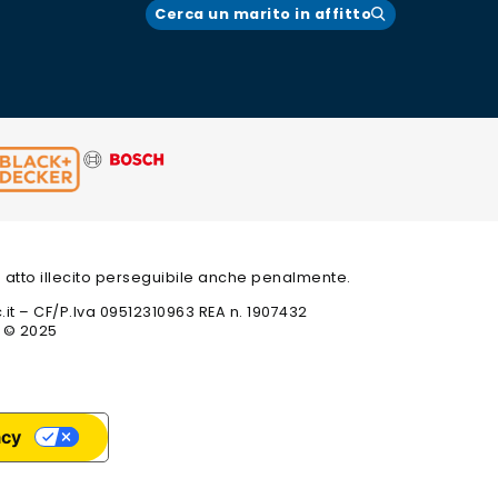
Cerca un marito in affitto
 un atto illecito perseguibile anche penalmente.
c.it – CF/P.Iva 09512310963 REA n. 1907432
t © 2025
acy