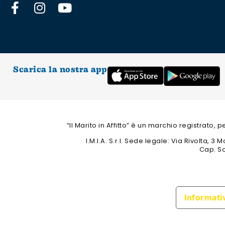
Scarica la nostra app
“Il Marito in Affitto” è un marchio registrato,
I.M.I.A. S.r.l. Sede legale: Via Rivolta,
Cap. So
Informativ