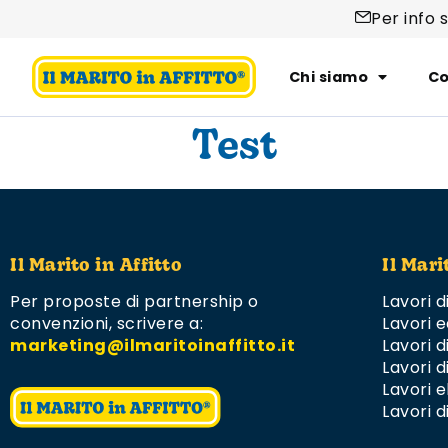
Per info 
Chi siamo
Co
Test
Il Marito in Affitto
Il Mari
Per proposte di partnership o
Lavori d
convenzioni,
scrivere a:
Lavori e
marketing@ilmaritoinaffitto.it
Lavori 
Lavori d
Lavori el
Lavori d