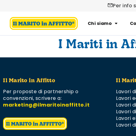
Per info 
Chi siamo
Co
I Mariti in Af
Il Marito in Affitto
Il Mari
Per proposte di partnership o
Lavori d
convenzioni,
scrivere a:
Lavori e
marketing@ilmaritoinaffitto.it
Lavori 
Lavori d
Lavori el
Lavori d