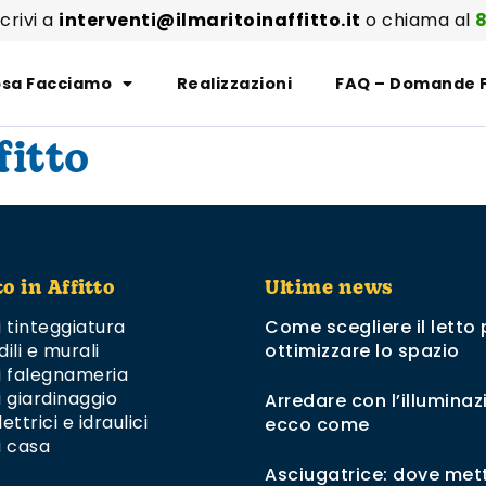
scrivi a
interventi@ilmaritoinaffitto.it
o chiama al
8
sa Facciamo
Realizzazioni
FAQ – Domande 
fitto
to in Affitto
Ultime news
i tinteggiatura
Come scegliere il letto 
dili e murali
ottimizzare lo spazio
di falegnameria
i giardinaggio
Arredare con l’illuminaz
ettrici e idraulici
ecco come
i casa
Asciugatrice: dove mett