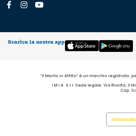
Scarica la nostra app
“Il Marito in Affitto” è un marchio registrato,
I.M.I.A. S.r.l. Sede legale: Via Rivolta,
Cap. So
Informativ