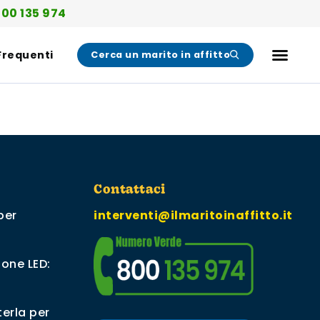
00 135 974
Frequenti
Cerca un marito in affitto
Contattaci
per
interventi@ilmaritoinaffitto.it
ione LED:
erla per