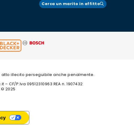
Cerca un marito in affitto
 un atto illecito perseguibile anche penalmente.
c.it – CF/P.Iva 09512310963 REA n. 1907432
t © 2025
acy