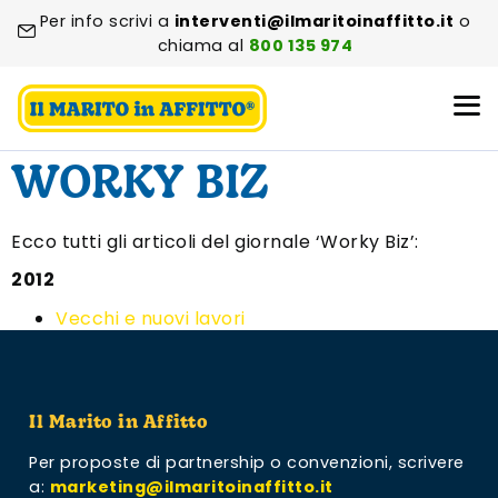
Per info scrivi a
interventi@ilmaritoinaffitto.it
o
chiama al
800 135 974
WORKY BIZ
Ecco tutti gli articoli del giornale ‘Worky Biz’:
2012
Vecchi e nuovi lavori
Il Marito in Affitto
Per proposte di partnership o convenzioni,
scrivere
a:
marketing@ilmaritoinaffitto.it