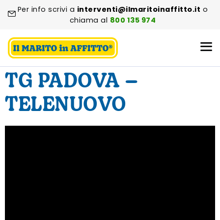
Per info scrivi a
interventi@ilmaritoinaffitto.it
o
chiama al
800 135 974
TG PADOVA –
TELENUOVO