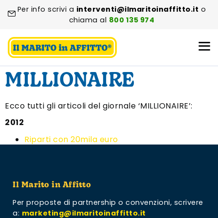
Per info scrivi a
interventi@ilmaritoinaffitto.it
o
chiama al
800 135 974
MILLIONAIRE
Ecco tutti gli articoli del giornale ‘MILLIONAIRE’:
2012
Riparti con 20mila euro
Il Marito in Affitto
Per proposte di partnership o convenzioni,
scrivere
a:
marketing@ilmaritoinaffitto.it