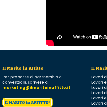
Il Marito in Affitto
Il Mari
Per proposte di partnership o
Lavori d
convenzioni,
scrivere a:
Lavori e
marketing@ilmaritoinaffitto.it
Lavori 
Lavori d
Lavori el
Lavori d