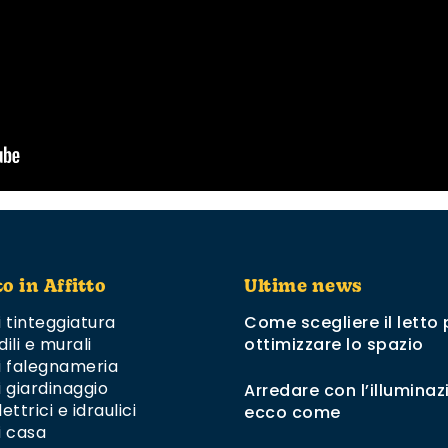
to in Affitto
Ultime news
i tinteggiatura
Come scegliere il letto 
dili e murali
ottimizzare lo spazio
di falegnameria
i giardinaggio
Arredare con l’illuminaz
ettrici e idraulici
ecco come
i casa