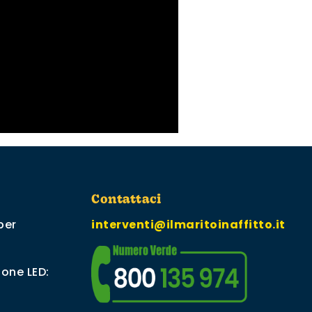
Contattaci
per
interventi@ilmaritoinaffitto.it
ione LED: