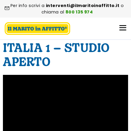
Per info scrivi a
interventi@ilmaritoinaffitto.it
o
chiama al
800 135 974
ITALIA 1 – STUDIO
APERTO