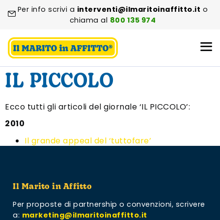
Per info scrivi a
interventi@ilmaritoinaffitto.it
o
chiama al
800 135 974
IL PICCOLO
Ecco tutti gli articoli del giornale ‘IL PICCOLO’:
2010
Il grande appeal del ‘tuttofare’
Il Marito in Affitto
Per proposte di partnership o convenzioni,
scrivere
a:
marketing@ilmaritoinaffitto.it