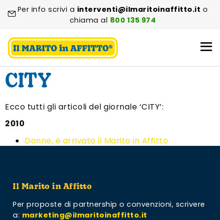
Per info scrivi a
interventi@ilmaritoinaffitto.it
o
chiama al
800 135 974
CITY
Ecco tutti gli articoli del giornale ‘CITY’:
2010
Donne, è arrivato il Marito in Affitto
Il Marito in Affitto
Per proposte di partnership o convenzioni,
scrivere
a:
marketing@ilmaritoinaffitto.it