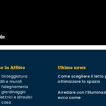
to in Affitto
Ultime news
i tinteggiatura
Come scegliere il letto 
dili e murali
ottimizzare lo spazio
di falegnameria
i giardinaggio
Arredare con l’illuminaz
ettrici e idraulici
ecco come
i casa