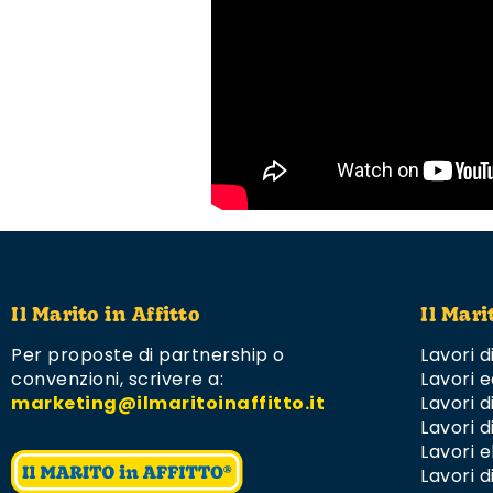
Il Marito in Affitto
Il Mari
Per proposte di partnership o
Lavori d
convenzioni,
scrivere a:
Lavori e
marketing@ilmaritoinaffitto.it
Lavori 
Lavori d
Lavori el
Lavori d