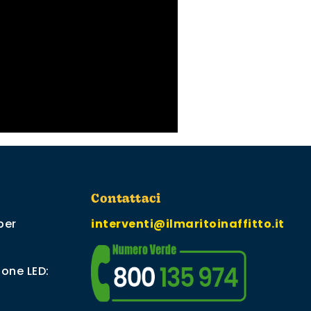
Contattaci
per
interventi@ilmaritoinaffitto.it
ione LED: