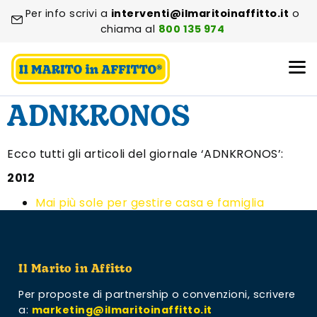
Per info scrivi a
interventi@ilmaritoinaffitto.it
o
chiama al
800 135 974
ADNKRONOS
Ecco tutti gli articoli del giornale ‘ADNKRONOS’:
2012
Mai più sole per gestire casa e famiglia
Il Marito in Affitto
Per proposte di partnership o convenzioni,
scrivere
a:
marketing@ilmaritoinaffitto.it