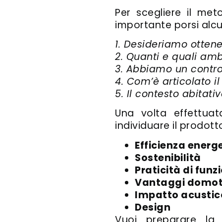
Per scegliere il met
importante porsi alc
1. Desideriamo ottene
2. Quanti e quali amb
3. Abbiamo un contros
4. Com’è articolato 
5. Il contesto abitat
Una volta effettua
individuare il prodott
Efficienza energ
Sostenibilità
Praticità di fun
Vantaggi domoti
Impatto acustic
Design
Vuoi preparare la