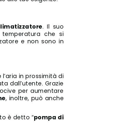
limatizzatore
. Il suo
a temperatura che si
izzatore e non sono in
’aria in prossimità di
a dall’utente. Grazie
le nocive per aumentare
ne
, inoltre, può anche
o è detto “
pompa di