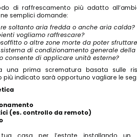
odo di raffrescamento più adatto all’ambi
une semplici domande:
re soltanto aria fredda o anche aria calda?
ienti vogliamo raffrescare?
offitto o altre zone morte da poter sfruttare 
il sistema di condizionamento generale della
ivo consente di applicare unità esterne?
ta una prima scrematura basata sulle ris
o più indicato sarà opportuno vagliare le seg
etica
zionamento
ci (es. controllo da remoto)
o
 tua casa per l’estate installando u