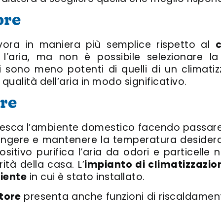
ore
ora in maniera più semplice rispetto al
c
 l’aria, ma non è possibile selezionare l
tri sono meno potenti di quelli di un climat
 qualità dell’aria in modo significativo.
re
resca l’ambiente domestico facendo passare l
iungere e mantenere la temperatura desiderat
dispositivo purifica l’aria da odori e particel
ità della casa. L’
impianto di climatizzazio
iente
in cui è stato installato.
tore
presenta anche funzioni di riscaldament