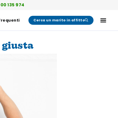
00 135 974
Frequenti
Cerca un marito in affitto
 giusta