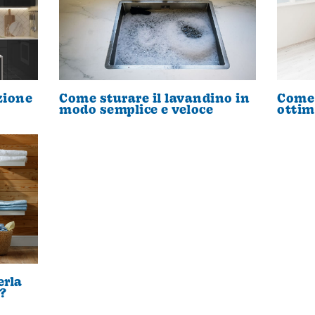
zione
Come sturare il lavandino in
Come 
modo semplice e veloce
ottim
erla
?