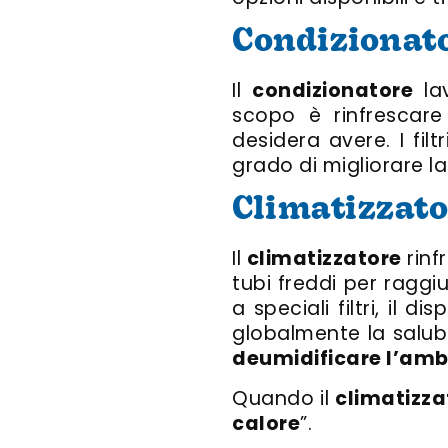
Condizionat
Il
condizionatore
lav
scopo è rinfrescare
desidera avere. I fil
grado di migliorare la
Climatizzato
Il
climatizzatore
rinf
tubi freddi per ragg
a speciali filtri, il 
globalmente la salubr
deumidificare l’amb
Quando il
climatizza
calore
”.