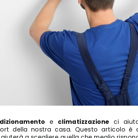
ndizionamento
e
climatizzazione
ci aiut
rt della nostra casa. Questo articolo è d
ti aiuterà a scegliere quella che meglio rispon