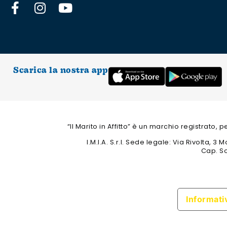
Scarica la nostra app
“Il Marito in Affitto” è un marchio registrato,
I.M.I.A. S.r.l. Sede legale: Via Rivolta,
Cap. So
Informativ