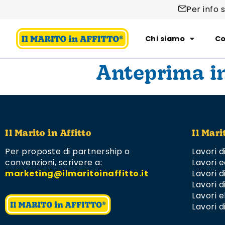
Per info 
Chi siamo
Co
Anteprima i
Il Marito in Affitto
Il Mari
Per proposte di partnership o
Lavori d
convenzioni,
scrivere a:
Lavori e
marketing@ilmaritoinaffitto.it
Lavori 
Lavori d
Lavori el
Lavori d