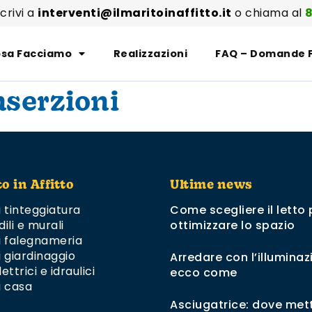
scrivi a
interventi@ilmaritoinaffitto.it
o chiama al
8
sa Facciamo
Realizzazioni
FAQ – Domande 
nserzioni
to in Affitto
Ultime news
i tinteggiatura
Come scegliere il letto 
dili e murali
ottimizzare lo spazio
di falegnameria
i giardinaggio
Arredare con l’illuminaz
ettrici e idraulici
ecco come
i casa
Asciugatrice: dove mett