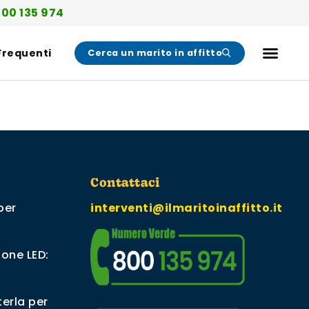
00 135 974
Frequenti
Cerca un marito in affitto
Contattaci
per
interventi@ilmaritoinaffitto.it
ione LED:
erla per