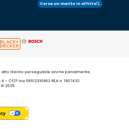
Cerca un marito in affitto
 un atto illecito perseguibile anche penalmente.
c.it – CF/P.Iva 09512310963 REA n. 1907432
t © 2025
acy